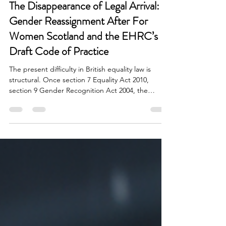
The Disappearance of Legal Arrival:
Gender Reassignment After For
Women Scotland and the EHRC’s
Draft Code of Practice
The present difficulty in British equality law is
structural. Once section 7 Equality Act 2010,
section 9 Gender Recognition Act 2004, the
Supreme Court’s reasoning in For Women
Scotland, and the EHRC’s draft Code of Practice
are read together, the scheme no longer appears
to hold its own concepts in a stable relationship.
The language remains familiar. The legal function
of that language is less clear. The older statutory
architecture was imperfect, but it was at least intel